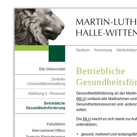
Studium
Forschung
Weiterbildu
Betriebliche
Die Universität
Gesundheitsfö
Zentrale
Universitätsverwaltung
Gesundheitsförderung an der Martin-
Abteilung 3 - Personal
(
MLU
) umfasst alle Maßnahmen und A
Betriebliche
Gesundheitsressourcen und -potenzia
Gesundheitsförderung
sollen.
Die
MLU
macht es sich damit zur Auf
Fakultäten
unterstützen,
International Office
gesund, motiviert und leistungsfä